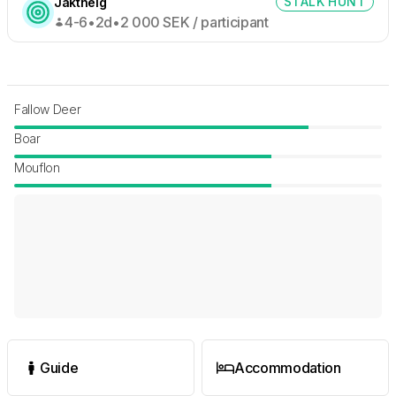
STALK HUNT
Jakthelg
4-6
•
2d
•
2 000
SEK /
participant
Fallow Deer
Boar
Mouflon
Guide
Accommodation