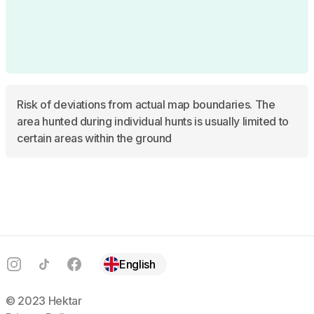
Risk of deviations from actual map boundaries. The
area hunted during individual hunts is usually limited to
certain areas within the ground
Footer
Instagram
TikTok
Facebook
English
© 2023 Hektar