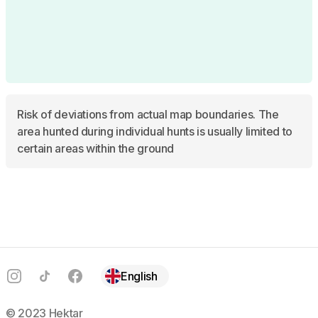
Risk of deviations from actual map boundaries. The
area hunted during individual hunts is usually limited to
certain areas within the ground
Footer
Instagram
TikTok
Facebook
English
© 2023 Hektar