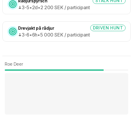
STALK HUNT
Rådjurspyrsch
3-5
•
2d
•
2 200
SEK /
participant
DRIVEN HUNT
Drevjakt på rådjur
3-6
•
6h
•
5 000
SEK /
participant
Roe Deer